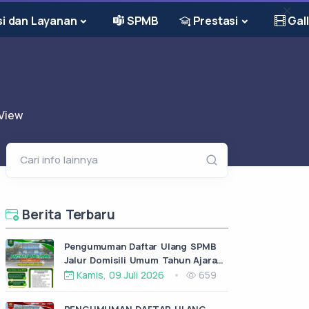
i dan Layanan
SPMB
Prestasi
Gall
View
Cari info lainnya
Berita Terbaru
Pengumuman Daftar Ulang SPMB
Jalur Domisili Umum Tahun Ajaran
2026/2027
Kamis, 09 Juli 2026
659
PENGUMUMAN DAFTAR ULANG