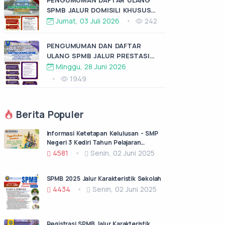
SPMB JALUR DOMISILI KHUSUS
SMP NEGERI 3 KEDIRI TAHUN
Jumat, 03 Juli 2026
242
AJARAN 2026/2027
PENGUMUMAN DAN DAFTAR
ULANG SPMB JALUR PRESTASI
KAREKTERISTIK SEKOLAH TAHUN
Minggu, 28 Juni 2026
2026
1949
Berita Populer
Informasi Ketetapan Kelulusan - SMP
Negeri 3 Kediri Tahun Pelajaran
2024/2025
4581
Senin, 02 Juni 2025
SPMB 2025 Jalur Karakteristik Sekolah
4434
Senin, 02 Juni 2025
Registrasi SPMB Jalur Karakteristik