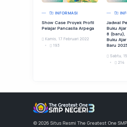
INFORMASI
INF
Show Case Proyek Profil
Jadwal P
Pelajar Pancasila Arpega
Buku Ajar
8 (baru),
Kamis, 17 Februari 2022
Buku Ajar
Baru 202
193
Sabtu, 15
214
© 2026 Situs Resmi The Greatest One SMP