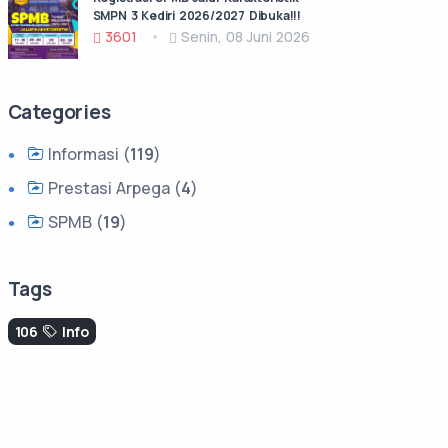
SMPN 3 Kediri 2026/2027 Dibuka!!!
3601
Senin, 08 Juni 2026
Categories
Informasi (
119
)
Prestasi Arpega (
4
)
SPMB (
19
)
Tags
106
Info