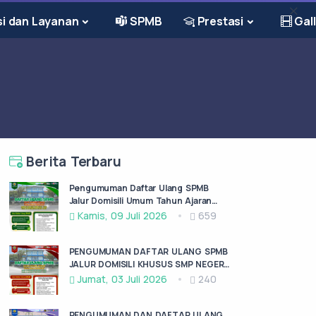
i dan Layanan
SPMB
Prestasi
Gall
Berita Terbaru
Pengumuman Daftar Ulang SPMB
Jalur Domisili Umum Tahun Ajaran
2026/2027
Kamis, 09 Juli 2026
659
PENGUMUMAN DAFTAR ULANG SPMB
JALUR DOMISILI KHUSUS SMP NEGERI
3 KEDIRI TAHUN AJARAN 2026/2027
Jumat, 03 Juli 2026
240
PENGUMUMAN DAN DAFTAR ULANG